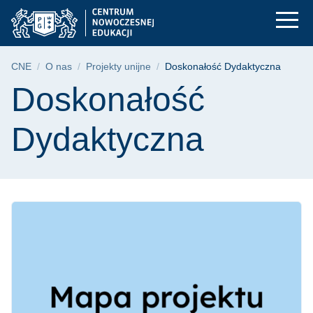
Doskonałość Dydakt
Przejdź
Przejdź
Przejdź
do
do
do
menu
wyszukiwarki
treści
głównego
Ścieżka nawigacyjna
CNE
O nas
Projekty unijne
Doskonałość Dydaktyczna
Treść strony
Doskonałość
Dydaktyczna