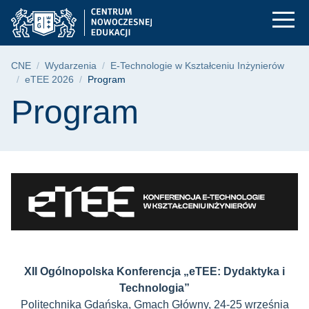
Program | Centrum 
Przejdź
Przejdź
Przejdź
do
do
do
menu
wyszukiwarki
treści
głównego
Ścieżka nawigacyjna
CNE
Wydarzenia
E-Technologie w Kształceniu Inżynierów
eTEE 2026
Program
Treść strony
Program
XII Ogólnopolska Konferencja „eTEE: Dydaktyka i
Technologia”
Politechnika Gdańska, Gmach Główny, 24-25 września