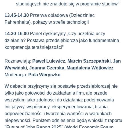
studiujących nie znajduje się w programie studiów"
13.45-14.30
Przerwa obiadowa (Dziedziniec
Fahrenheita), pokazy w strefie technologii
14.30-16.00
Panel dyskusyjny „
Czy uczelnia uczy
działania? Postawa przedsiębiorcza jako fundamentalna
kompetencja teraźniejszości”
Rozmawiają:
Paweł Lulewicz, Marcin Szczepański, Jan
Wyrwiński, Joanna Czerska, Magdalena Wójtowicz
Moderacja:
Pola Weryszko
W debacie przyjrzymy się postawie przedsiębiorczej nie
tylko jako gotowości do zakładania firm, ale przede
wszystkim jako zdolności do działania: podejmowania
inicjatywy, współpracy, eksperymentowania, brania
odpowiedzialności i tworzenia wartości w warunkach
niepewności. Punktem odniesienia będą wnioski z raportu
"Future of Jobs Report 2025" (World Economic Forum,