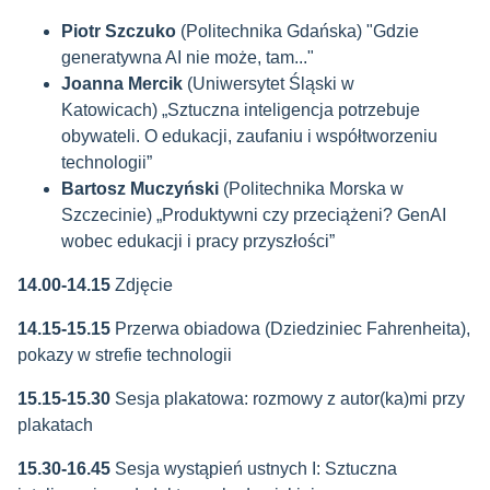
Piotr Szczuko
(Politechnika Gdańska) "Gdzie
generatywna AI nie może, tam..."
Joanna Mercik
(Uniwersytet Śląski w
Katowicach) „
Sztuczna inteligencja potrzebuje
obywateli. O edukacji, zaufaniu i współtworzeniu
technologii”
Bartosz Muczyński
(Politechnika Morska w
Szczecinie)
„Produktywni czy przeciążeni? GenAI
wobec edukacji i pracy przyszłości”
14.00-14.15
Zdjęcie
14.15-15.15
Przerwa obiadowa (Dziedziniec Fahrenheita),
pokazy w strefie technologii
15.15-15.30
Sesja plakatowa: rozmowy z autor(ka)mi przy
plakatach
15.30-16.45
Sesja wystąpień ustnych I: Sztuczna