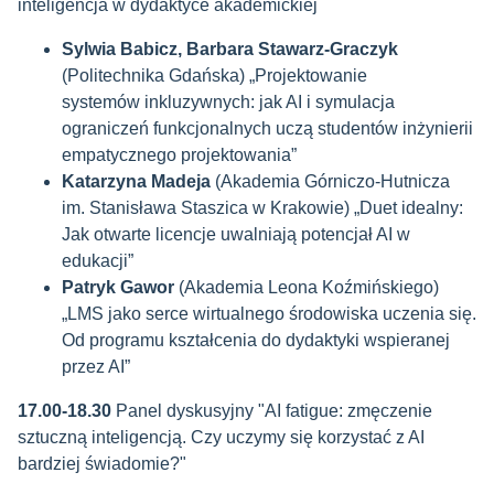
inteligencja w dydaktyce akademickiej
Sylwia Babicz, Barbara Stawarz-Graczyk
(Politechnika Gdańska) „Projektowanie
systemów inkluzywnych: jak AI i symulacja
ograniczeń funkcjonalnych uczą studentów inżynierii
empatycznego projektowania”
Katarzyna Madeja
(Akademia Górniczo-Hutnicza
im. Stanisława Staszica w Krakowie) „Duet idealny:
Jak otwarte licencje uwalniają potencjał AI w
edukacji”
Patryk Gawor
(Akademia Leona Koźmińskiego)
„LMS jako serce wirtualnego środowiska uczenia się.
Od programu kształcenia do dydaktyki wspieranej
przez AI”
17.00-18.30
Panel dyskusyjny "
AI fatigue: zmęczenie
sztuczną inteligencją. Czy uczymy się korzystać z AI
bardziej świadomie?"