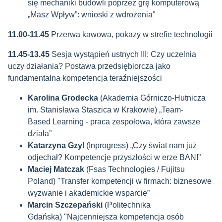
się mechaniki budowli poprzez grę komputerową
„Masz Wpływ”: wnioski z wdrożenia”
11.00-11.45
Przerwa kawowa, pokazy w strefie technologii
11.45-13.45
Sesja wystąpień ustnych III:
Czy uczelnia
uczy działania? Postawa przedsiębiorcza jako
fundamentalna kompetencja teraźniejszości
Karolina Grodecka
(Akademia Górniczo-Hutnicza
im. Stanisława Staszica w Krakowie) „Team-
Based Learning - praca zespołowa, która zawsze
działa”
Katarzyna Gzyl
(Inprogress) „
Czy świat nam już
odjechał? Kompetencje przyszłości w erze BANI
”
Maciej Matczak
(Fsas Technologies / Fujitsu
Poland) "Transfer kompetencji w firmach: biznesowe
wyzwanie i akademickie wsparcie”
Marcin Szczepański
(Politechnika
Gdańska) "Najcenniejsza kompetencja osób