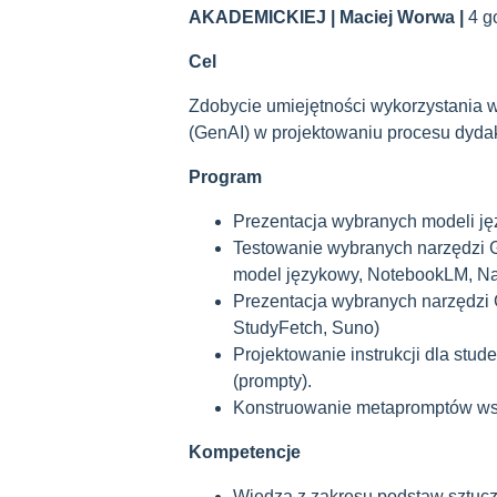
AKADEMICKIEJ | Maciej Worwa |
4 g
Cel
Zdobycie umiejętności wykorzystania w
(GenAI) w projektowaniu procesu dydak
Program
Prezentacja wybranych modeli ję
Testowanie wybranych narzędzi 
model językowy, NotebookLM, Napk
Prezentacja wybranych narzędzi
StudyFetch, Suno)
Projektowanie instrukcji dla stu
(prompty).
Konstruowanie metapromptów wsp
Kompetencje
Wiedza z zakresu podstaw sztuczn