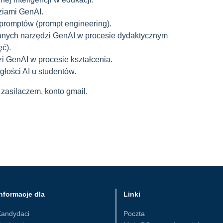
ziami GenAI.
promptów (prompt engineering).
anych narzędzi GenAI w procesie dydaktycznym
ęć).
zi GenAI w procesie kształcenia.
łości AI u studentów.
 zasilaczem, konto gmail.
nformacje dla
Linki
Kandydaci
Poczta