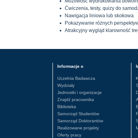
Możliwość wydrukowania dowoln
Ćwiczenia, testy, quizy do samod
Nawigacja liniowa lub skokowa
Pokazywanie różnych perspekty
Atrakcyjny wygląd klarowność tre
Informacje o
I
Uczelnia Badawcza
Wydziały
S
Jednostki i organizacje
D
Znajdź pracownika
Biblioteka
B
Samorząd Studentów
Samorząd Doktorantów
S
Realizowane projekty
Oferty pracy