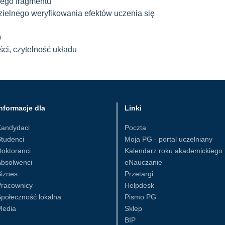
ego fragmentu
zielnego weryfikowania efektów uczenia się
w
ści, czytelność układu
nformacje dla
Linki
Kandydaci
Poczta
tudenci
Moja PG - portal uczelniany
oktoranci
Kalendarz roku akademickiego
Absolwenci
eNauczanie
iznes
Przetargi
Pracownicy
Helpdesk
połeczność lokalna
Pismo PG
Media
Sklep
BIP