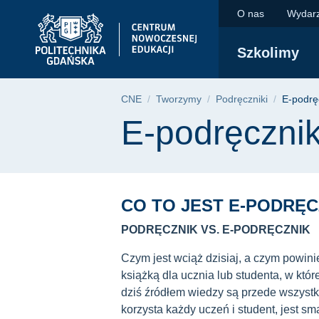
E-podręcznik - co to
Przejdź
Przejdź
Przejdź
O nas
Wydar
do
do
do
menu
wyszukiwarki
treści
Szkolimy
głównego
Ścieżka nawigac
CNE
Tworzymy
Podręczniki
E-podręc
Treść strony
E-podręcznik 
CO TO JEST E-PODRĘC
PODRĘCZNIK VS. E-PODRĘCZNIK
Czym jest wciąż dzisiaj, a czym powin
książką dla ucznia lub studenta, w któ
dziś źródłem wiedzy są przede wszystk
korzysta każdy uczeń i student, jest sma