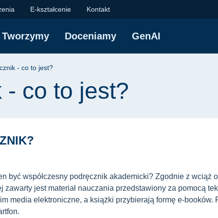
 jest? | Centrum Now
zenia
E-kształcenie
Kontakt
Tworzymy
Doceniamy
GenAI
yjna
znik - co to jest?
- co to jest?
ZNIK?
ien być współczesny podręcznik akademicki? Zgodnie z wciąż ob
rej zawarty jest materiał nauczania przedstawiony za pomocą t
im media elektroniczne, a książki przybierają formę e-booków
rtfon.