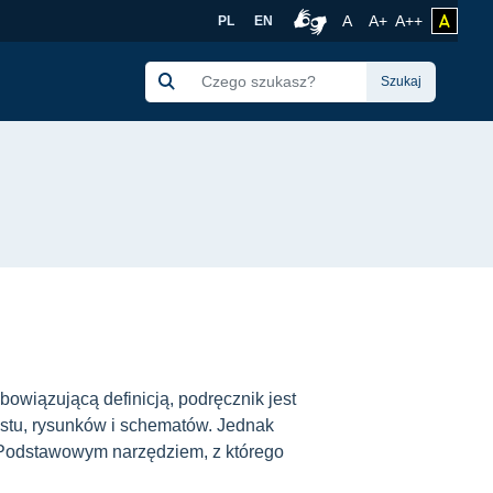
oczesnej Edukacji PG
Rozmiar czcionki no
Czcionka więk
Czcionka 
A
A+
A++
zmień 
PL
EN
Połączenie z tłumacze
Szukaj
owiązującą definicją, podręcznik jest
ekstu, rysunków i schematów. Jednak
. Podstawowym narzędziem, z którego