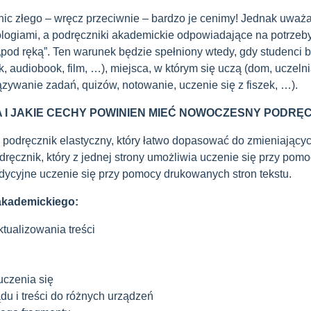
nic złego – wręcz przeciwnie – bardzo je cenimy! Jednak uważ
logiami, a podręczniki akademickie odpowiadające na potrze
„pod ręką”. Ten warunek będzie spełniony wtedy, gdy studenci 
, audiobook, film, …), miejsca, w którym się uczą (dom, uczeln
zywanie zadań, quizów, notowanie, uczenie się z fiszek, …).
A I JAKIE CECHY POWINIEN MIEĆ NOWOCZESNY PODRĘ
to podręcznik elastyczny, który łatwo dopasować do zmieniając
ręcznik, który z jednej strony umożliwia uczenie się przy pomo
adycyjne uczenie się przy pomocy drukowanych stron tekstu.
akademickiego:
tualizowania treści
uczenia się
u i treści do różnych urządzeń