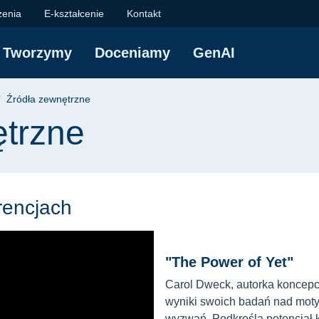
 Centrum Nowoczesne
zenia
E-kształcenie
Kontakt
Tworzymy
Doceniamy
GenAI
yjna
Źródła zewnętrzne
ętrzne
rencjach
"The Power of Yet"
Carol Dweck, autorka koncepc
wyniki swoich badań nad mot
wyzwań. Podkreśla potencjał k