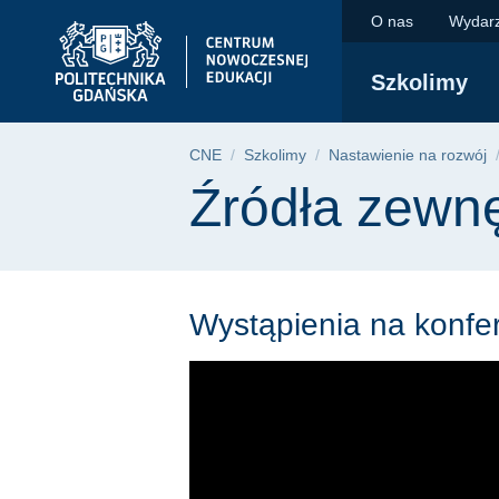
Źródła zewnętrzne |
Przejdź
Przejdź
Przejdź
O nas
Wydar
do
do
do
menu
wyszukiwarki
treści
Szkolimy
głównego
Ścieżka nawigac
CNE
Szkolimy
Nastawienie na rozwój
Treść strony
Źródła zewn
Wystąpienia na konfe