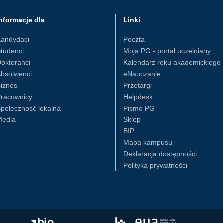
nformacje dla
Linki
Kandydaci
Poczta
tudenci
Moja PG - portal uczelniany
oktoranci
Kalendarz roku akademickiego
Absolwenci
eNauczanie
iznes
Przetargi
Pracownicy
Helpdesk
połeczność lokalna
Pismo PG
Media
Sklep
BIP
Mapa kampusu
Deklaracja dostępności
Polityka prywatności