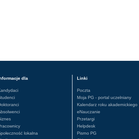
nformacje dla
Linki
Kandydaci
Poczta
tudenci
Moja PG - portal uczelniany
oktoranci
Kalendarz roku akademickiego
Absolwenci
eNauczanie
iznes
Przetargi
Pracownicy
Helpdesk
połeczność lokalna
Pismo PG