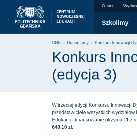
Konkurs Innowacji D
Przejdź
Przejdź
Przejdź
O nas
Wydar
do
do
do
menu
wyszukiwarki
treści
Szkolimy
głównego
Ścieżka nawigac
CNE
Doceniamy
Konkurs Innowacji D
Treść strony
Konkurs Inn
(edycja 3)
W trzeciej edycji Konkursu Innowacji
przedstawiciele wszystkich wydziałów 
Edukacji - finansowanie otrzyma
11
z n
640,10 zł.