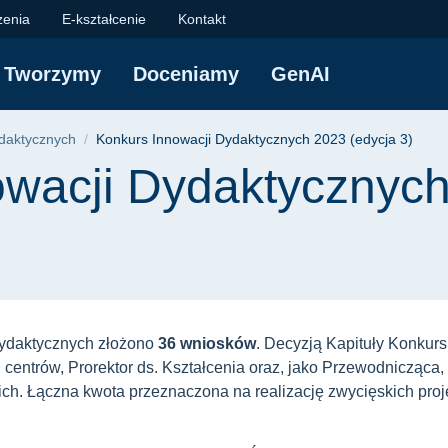
ydaktycznych 2023 (
zenia
E-kształcenie
Kontakt
Tworzymy
Doceniamy
GenAI
yjna
ydaktycznych
Konkurs Innowacji Dydaktycznych 2023 (edycja 3)
owacji Dydaktycznyc
 Dydaktycznych złożono
36 wniosków
. Decyzją Kapituły Konkursu
i centrów, Prorektor ds. Kształcenia oraz, jako Przewodnicząc
ich. Łączna kwota przeznaczona na realizację zwycięskich proj