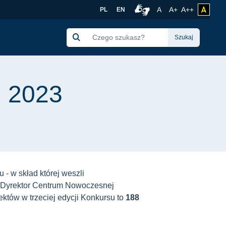
edycja 3) | Centrum 
Rozmiar czcionki no
Czcionka więk
Czcionka 
A
A+
A++
zmień 
PL
EN
Połączenie z tłumacze
Szukaj
h 2023
 - w skład której weszli
a, Dyrektor Centrum Nowoczesnej
ektów w trzeciej edycji Konkursu to
188